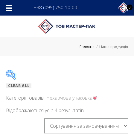
Skip
+38 (095) 750-10-00
0
to
content
Головна
/
Наша продукція
CLEAR ALL
КАТЕГОРІЇ ТОВАРІВ
Категорії товарів:
Нехарчова упаковка
Нехарчова упаковка
Відображаються усі з 4 результатів
RESET