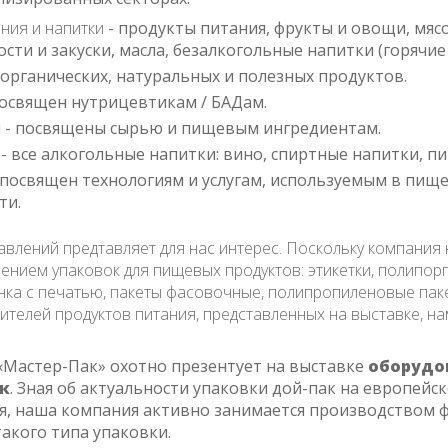
ния и напитки
- продукты питания, фрукты и овощи, мяс
сти и закуски, масла, безалкогольные напитки (горячие и
я органических, натуральных и полезных продуктов.
посвящен нутрицевтикам / БАДам.
 - посвящены сырью и пищевым ингредиентам.
s - все алкогольные напитки: вино, спиртные напитки, пи
- посвящен технологиям и услугам, используемым в пищ
ти.
авлений предтавляет для нас интерес. Поскольку компания
ением упаковок для пищевых продуктов: этикетки, полипор
нка с печатью, пакеты фасовочные, полипропиленовые паке
ителей продуктов питания, представленных на выставке, на
«Мастер-Пак» охотно презентует на выставке
оборудо
ак
. Зная об актуальности упаковки дой-пак на европейс
я, наша компания активно занимается производством 
акого типа упаковки.