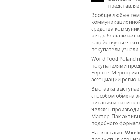
представляе
Вообще любые тем
коммуникационной 
средства коммуник
нигде больше нет 
задействуя все пять
покупатели узнали 
World Food Poland 
покупателями прод
Европе. Мероприят
ассоциации регион
Выставка выступает
способом обмена з
питания и напитков
Являясь производ
Мастер-Пак активн
подобного формата
На выставке
Worl
продукты в специа