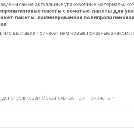
тавлены самые актуальные упаковочные материалы, ко
ипропиленовые пакеты с печатью
,
пакеты для уп
викет-пакеты
,
ламинированная полипропиленовая
вка
.
, что выставка принесет нам новые полезные знакомст
будет опубликован.
Обязательные поля помечены
*