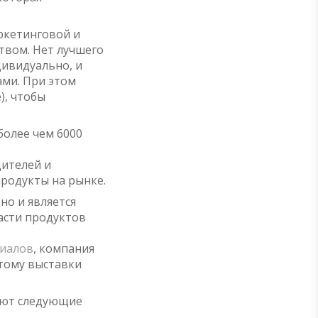
ркетинговой и
вом. Нет лучшего
дивидуально, и
ами. При этом
), чтобы
более чем 6000
ителей и
родукты на рынке.
но и является
асти продуктов
риалов
, компания
тому выставки
яют следующие