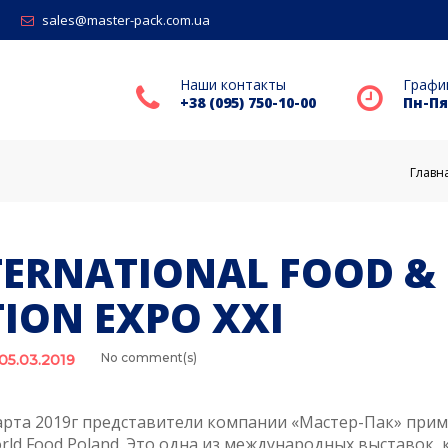
sales@master-pack.com.ua
Наши контакты
Графи
+38 (095) 750-10-00
Пн-Пят
Главн
TERNATIONAL FOOD &
TION EXPO XXI
No comment(s)
05.03.2019
марта 2019г представители компании «Мастер-Пак» прим
rld Food Poland. Это одна из международных выставок, 