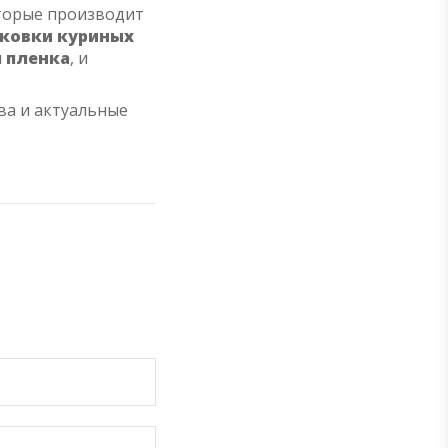
торые производит
аковки куриных
 пленка
, и
ва и актуальные