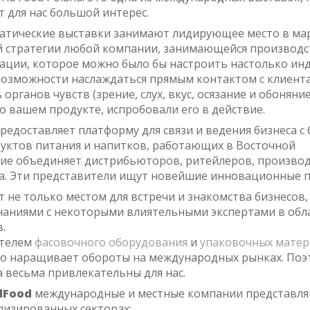
т для нас большой интерес.
атические выставки занимают лидирующее место в ма
стратегии любой компании, занимающейся производст
ации, которое можно было бы настроить настолько ин
возможности наслаждаться прямым контактом с клиент
 органов чувств (зрение, слух, вкус, осязание и обоняние
о вашем продукте, испробовали его в действие.
предоставляет платформу для связи и ведения бизнеса с 
уктов питания и напитков, работающих в Восточной
ие объединяет дистрибьюторов, ритейлеров, производ
а. Эти представители ищут новейшие инновационные п
 не только местом для встречи и знакомства бизнесов, 
наниями с некоторыми влиятельными экспертами в обл
.
ителем
фасовочного оборудования
и
упаковочных мате
о наращивает обороты на международных рынках. Поэ
 весьма привлекательны для нас.
dFood
международные и местные компании представл
лизированных секторах: