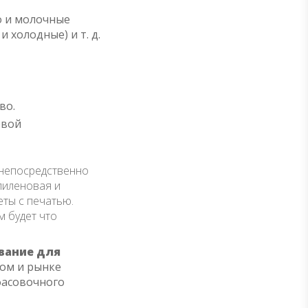
о и молочные
 холодные) и т. д.
во.
евой
 непосредственно
пиленовая и
ты с печатью.
м будет что
вание для
ком и рынке
фасовочного