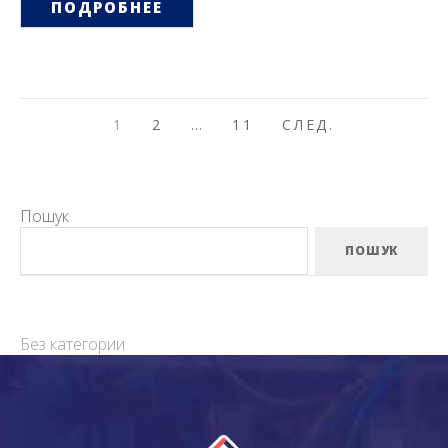
ПОДРОБНЕЕ
НАВИГАЦИЯ
СЛЕД.
1
2
…
11
СЛЕД.
ПО
ЗАПИСЯМ
Пошук
ПОШУК
Без категории