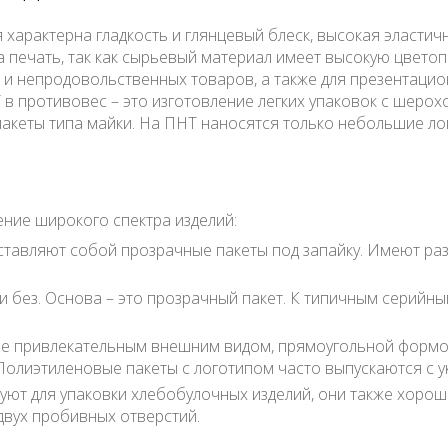
 характерна гладкость и глянцевый блеск, высокая эластичн
на печать, так как сырьевый материал имеет высокую цвето
п и непродовольственных товаров, а также для презентацио
в противовес – это изготовление легких упаковок с шеро
акеты типа майки. На ПНТ наносятся только небольшие лог
ние широкого спектра изделий:
тавляют собой прозрачные пакеты под запайку. Имеют раз
 без. Основа – это прозрачный пакет. К типичным серийным
е привлекательным внешним видом, прямоугольной формой 
Полиэтиленовые пакеты с логотипом часто выпускаются с 
зуют для упаковки хлебобулочных изделий, они также хорош
двух пробивных отверстий.