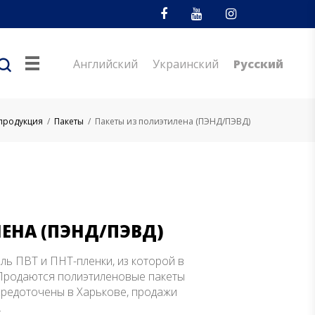
Facebook
Youtube
Instagram
Английский
Украинский
Русский
продукция
/
Пакеты
/
Пакеты из полиэтилена (ПЭНД/ПЭВД)
ЕНА (ПЭНД/ПЭВД)
ь ПВТ и ПНТ-пленки, из которой в
 Продаются полиэтиленовые пакеты
редоточены в Харькове, продажи
.