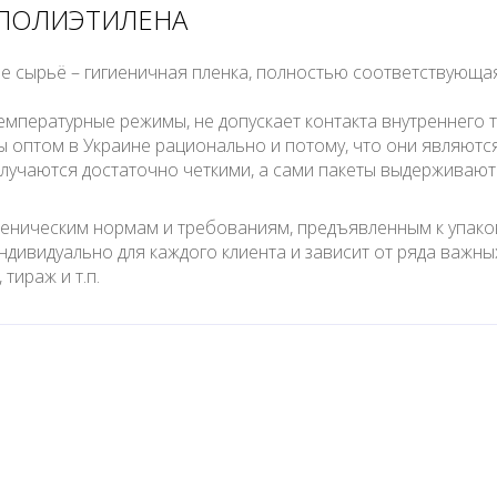
 ПОЛИЭТИЛЕНА
ое сырьё – гигиеничная пленка, полностью соответствующ
емпературные режимы, не допускает контакта внутреннего т
ы оптом в Украине рационально и потому, что они являют
учаются достаточно четкими, а сами пакеты выдерживают 
иеническим нормам и требованиям, предъявленным к упако
дивидуально для каждого клиента и зависит от ряда важных 
тираж и т.п.