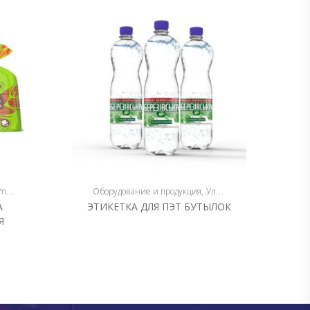
аковка
Оборудование и продукция
Упаковка
Бе
А
ЭТИКЕТКА ДЛЯ ПЭТ БУТЫЛОК
УС
Я
ТЕРМ