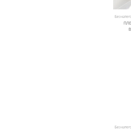
Без катего
ПЛ
Без катего