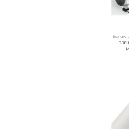
Без катего
ПЛЕ
М