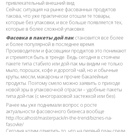
привлекательный внешний вид.
Сейчас ситуация на рынке фасованных продуктов
такова, что уже практически отошли те товары,
которые без упаковки, и все больше появляется тех,
которые в более сложной упаковке.
Фасовка в пакеты дой пак
становится все более
и более популярной в последнее время.
Производители и фасовщики продуктов это понимают
и стремятся быть в тренде. Ведь сегодня в стоячем
пакете типа стабило или дой-пак мы видим не только
мыло, порошок, кофе и дорогой чай, но и обычные
крупы, мюсли, макароны и прочие бакалейные
продукты. Поэтому смело можно заявить о приходе
новой эры в упаковочной отрасли – удобные пакеты
типа дой-пак (с многоразовой застежкой или без).
Ранее мы уже поднимали вопрос о росте
актуальности фасовочного бизнеса вообще
http://localhost/masterpack/in-the-trend/biznes-na-
fasovke/
Сегодня хотим отметить то, что на первый план среди