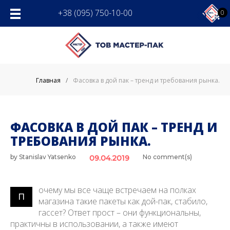
Skip
+38 (095) 750-10-00
0
to
content
Главная
/
Фасовка в дой пак – тренд и требования рынка.
ФАСОВКА В ДОЙ ПАК – ТРЕНД И
ТРЕБОВАНИЯ РЫНКА.
by
Stanislav Yatsenko
No comment(s)
09.04.2019
очему мы все чаще встречаем на полках
П
магазина такие пакеты как дой-пак, стабило,
гассет? Ответ прост – они функциональны,
практичны в использовании, а также имеют