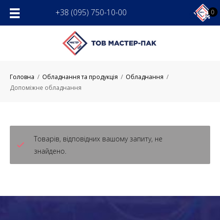
Skip
+38 (095) 750-10-00
0
to
content
Головна
/
Обладнання та продукція
/
Обладнання
/
Допоміжне обладнання
Товарів, відповідних вашому запиту, не
знайдено.