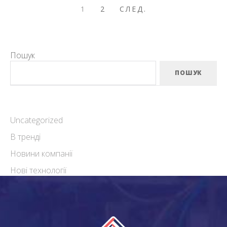
НАВІГАЦІЯ
СЛЕД.
1
2
СЛЕД.
ЗАПИСІВ
Пошук
ПОШУК
Uncategorized
В тренді
Новини компанії
Нові технології