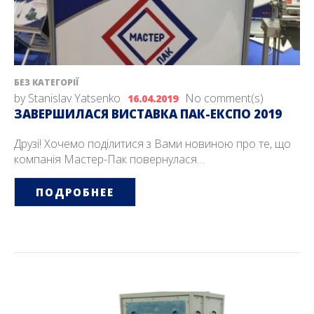
БЕЗ КАТЕГОРІЇ
by
Stanislav Yatsenko
No comment(s)
16.04.2019
ЗАВЕРШИЛАСЯ ВИСТАВКА ПАК-ЕКСПО 2019
Друзі! Хочемо поділитися з Вами новиною про те, що
компанія Мастер-Пак повернулася…
ПОДРОБНЕЕ