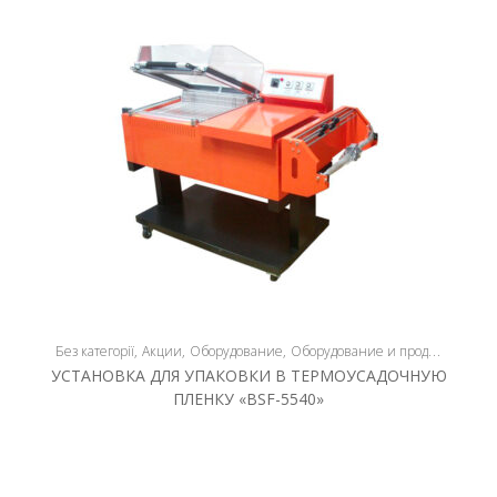
Без категорії
Акции
Оборудование
Оборудование и продукция
Плё
УСТАНОВКА ДЛЯ УПАКОВКИ В ТЕРМОУСАДОЧНУЮ
ПЛЕНКУ «BSF-5540»