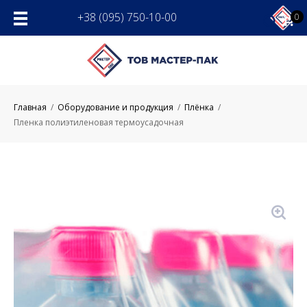
Skip
+38 (095) 750-10-00
0
to
content
Главная
/
Оборудование и продукция
/
Плёнка
/
Пленка полиэтиленовая термоусадочная