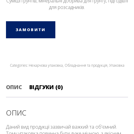
Суміші грунтів, мінеральні добрива для грунту, підгодівлі
для розсадників.
ЗАМОВИТИ
Categories:
Нехарчова упаковка
,
Обладнання та продукція
,
Упаковка
ОПИС
ВІДГУКИ (0)
ОПИС
Даний вид продукції зазвичай важкий та об'ємний.
Тому упаковка повинна бути дуже міцною, з якісним