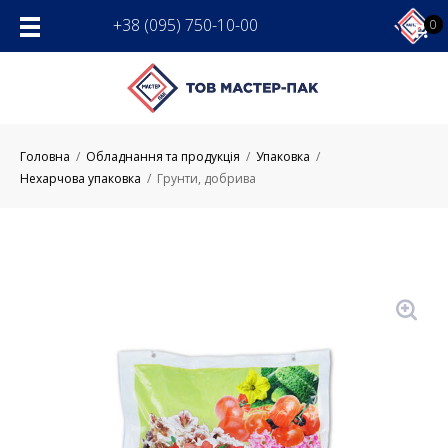
Skip
+38 (095) 750-10-00
0
to
content
Головна
/
Обладнання та продукція
/
Упаковка
/
Нехарчова упаковка
/
Грунти, добрива