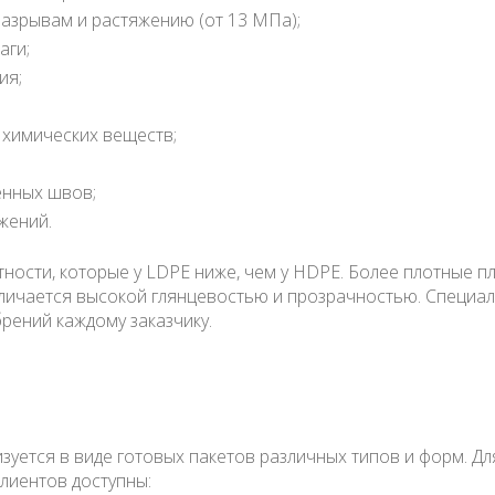
разрывам и растяжению (от 13 МПа);
аги;
ия;
 химических веществ;
енных швов;
жений.
тности, которые у LDPE ниже, чем у HDPE. Более плотные
тличается высокой глянцевостью и прозрачностью. Специ
брений каждому заказчику.
изуется в виде готовых пакетов различных типов и форм. 
лиентов доступны: