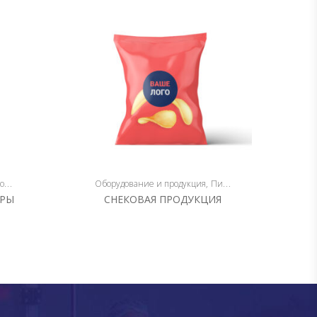
ция
Упаковка
Оборудование и продукция
Пищевая упаковка
Упако
А
АРЫ
СНЕКОВАЯ ПРОДУКЦИЯ