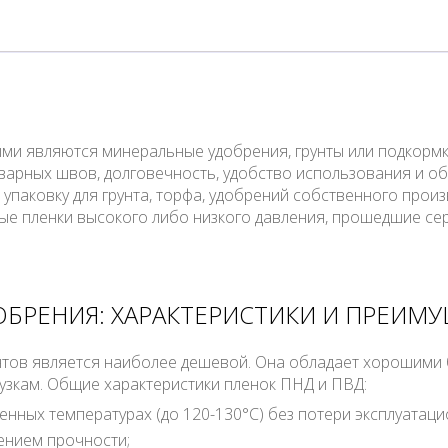
и являются минеральные удобрения, грунты или подкормки
варных швов, долговечность, удобство использования и о
упаковку для грунта, торфа, удобрений собственного произ
е пленки высокого либо низкого давления, прошедшие се
ОБРЕНИЯ: ХАРАКТЕРИСТИКИ И ПРЕИМ
унтов является наиболее дешевой. Она обладает хорошими 
узкам. Общие характеристики пленок ПНД и ПВД:
ных температурах (до 120-130°С) без потери эксплуатаци
нением прочности;