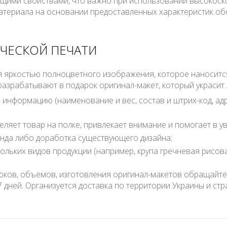
зящими свойствами, что важно при использовании высокос
териала на основании предоставленных характеристик обо
ЧЕСКОЙ ПЕЧАТИ
яркостью полноцветного изображения, которое наносится 
разрабатывают в подарок оригинал-макет, который украсит 
информацию (наименование и вес, состав и штрих-код, адр
ляет товар на полке, привлекает внимание и помогает в у
нда либо доработка существующего дизайна;
льких видов продукции (например, крупа гречневая рисовая 
роков, объемов, изготовления оригинал-макетов обращайт
 дней. Организуется доставка по территории Украины и с