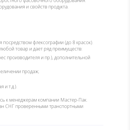
коростного фасовочного оборудования.
рудования и свойств продукта.
посредством флексографии (до 8 красок).
любой товар и дает ряд преимуществ:
ес производителя и пр.), дополнительной
величении продаж;
и т.д.).
есь к менеджерам компании Мастер-Пак.
тран СНГ проверенными транспортными