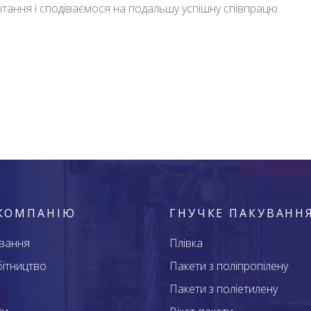
вітання і сподіваємося на подальшу успішну співпрацю.
КОМПАНІЮ
ГНУЧКЕ ПАКУВАНН
ування
Плівка
бітництво
Пакети з поліпропілену
Пакети з поліетилену