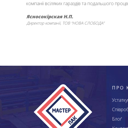
компанії всіляких гараздів та подальшого проц
Ясносокірская Н.П.
Директор компанії
ТОВ “НОВА СЛОБОДА”
ПРО 
Устатк
Співро
Блоґ