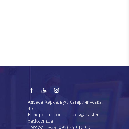
Я
Адреса:
Харків, вул. Катерининська,
46
Електронна пошта:
sales@master-
pack.com.ua
Телефон:
+38 (095) 750-10-00