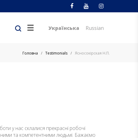
Facebook
Youtube
Instagram
Українська
Russian
Головна
/
Testimonials
/
Ясносокірская Н.П.
боти у нас склалися прекрасні робочі
ійними та компетентними людьмі. Бажаємо