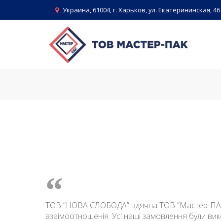
Skip
Украина, 61004, г. Харьков, ул. Екатерининская, 46
to
content
ТОВ “НОВА СЛОБОДА” вдячна ТОВ “Мастер-ПАК” за
взаімоотношенія. Усі наші замовлення були ви