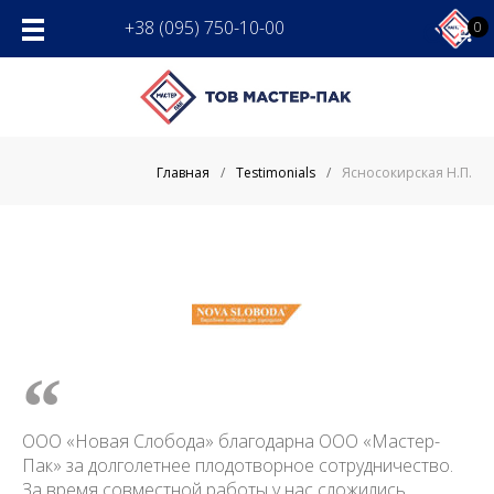
Skip
+38 (095) 750-10-00
0
to
content
Главная
/
Testimonials
/
Ясносокирская Н.П.
ООО «Новая Слобода» благодарна ООО «Мастер-
Пак» за долголетнее плодотворное сотрудничество.
За время совместной работы у нас сложились