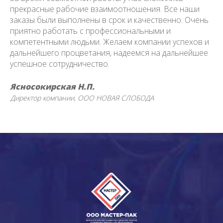
прекрасные рабочие взаимоотношения. Все наши
заказы были выполнены в срок и качественно. Очень
приятно работать с профессиональными и
компетентными людьми. Желаем компании успехов и
дальнейшего процветания, надеемся на дальнейшее
успешное сотрудничество.
Ясносокирская Н.П.
Директор компании
ООО НОВАЯ СЛОБОДА