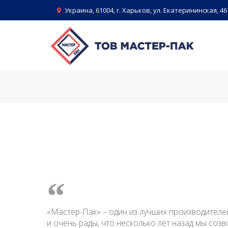
Skip
Украина, 61004, г. Харьков, ул. Екатерининская, 46
to
content
«Мастер-Пак» – один из лучших производителе
и очень рады, что несколько лет назад мы соз