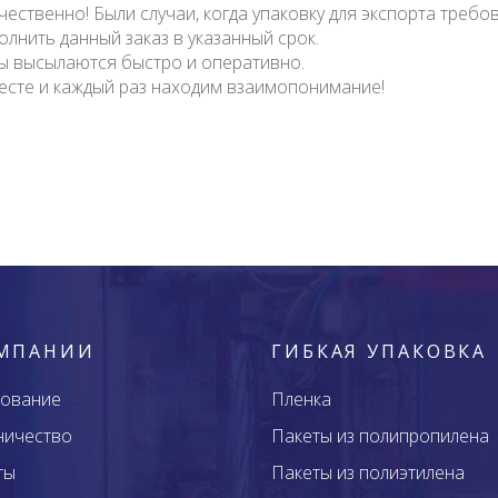
ественно! Были случаи, когда упаковку для экспорта требо
лнить данный заказ в указанный срок.
ты высылаются быстро и оперативно.
сте и каждый раз находим взаимопонимание!
ОМПАНИИ
ГИБКАЯ УПАКОВКА
ование
Пленка
ничество
Пакеты из полипропилена
ты
Пакеты из полиэтилена