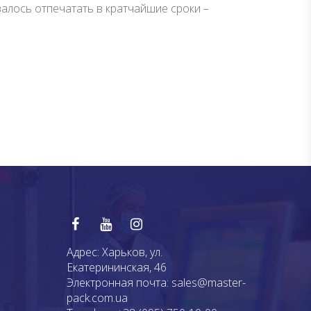
валось отпечатать в кратчайшие сроки –
Адрес:
Харьков, ул.
Екатерининская, 46
Электронная почта:
sales@master-
pack.com.ua