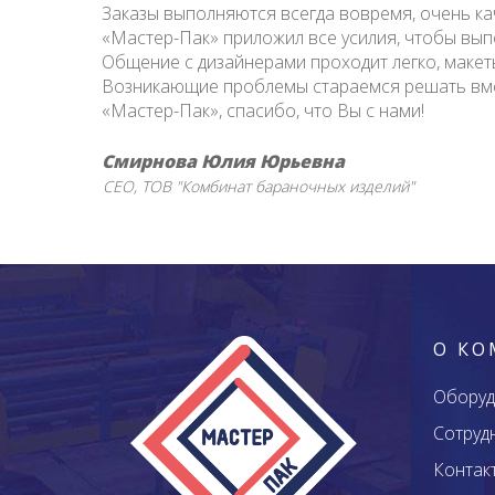
Заказы выполняются всегда вовремя, очень кач
«Мастер-Пак» приложил все усилия, чтобы выпо
Общение с дизайнерами проходит легко, маке
Возникающие проблемы стараемся решать вме
«Мастер-Пак», спасибо, что Вы с нами!
Смирнова Юлия Юрьевна
СЕО
ТОВ "Комбинат бараночных изделий"
О К
Оборуд
Сотруд
Контак