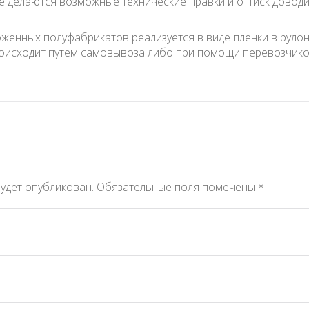
е делаются возможные технические правки и оттиск довод
женных полуфабрикатов реализуется в виде пленки в руло
роисходит путем самовывоза либо при помощи перевозчиков
будет опубликован.
Обязательные поля помечены
*