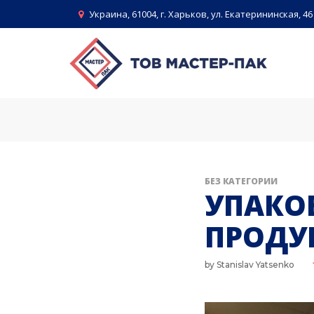
Skip
Украина, 61004, г. Харьков, ул. Екатерининская, 46
to
content
БЕЗ КАТЕГОРИИ
УПАКО
ПРОДУ
by
Stanislav Yatsenko