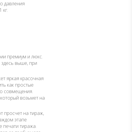
го давления
 кг.
ии премиум и люкс.
 здесь выше, при
жет яркая красочная
ть как простые
го совмещения.
 который возьмет на
т просчет на тираж,
аждом этапе
е печати тиража.