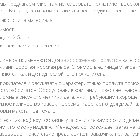
 мы предлагаем клиентам использовать полиэтилен высоко
он. Больше, если размер пакета и вес продукта превышает 1
акого типа материала:
имость.
цевый блеск.
к проколам и растяжению.
лимеры применяются для
замороженных продуктов
категор
мидии, дорогая морская рыба. Стоимость единицы упаковки
няются, как и для однослойного полиэтилена.
окупателя и рассказать о характеристиках продукта помо
 полуфабрикатов. Оборудование компании позволяет наноси
 сложные рисунки с мелкими деталями, требующими хороше
ное количество красок – восемь. Работает отдел дизайна,
овки макета под печать.
тер-Пак подберут образцы упаковки для заморозки, сделаю
ям к готовому изделию. Менеджер сопровождает заказ на к
асовывает присутствие представителя заказчика при запуск