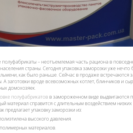
полуфабрикаты – неотъемлемая часть рациона в повседн
населения страны. Сегодня упаковка заморозки уже нечто 
ельмени, как было раньше. Сейчас в продаже встречаются
ы. А заготовки вроде всевозможных котлет, блинчиков и сы
ых домохозяек.
овке полуфабрикатов
в замороженном виде выдвигаются
ый материал справится с длительным воздействием низких 
 предлагает упаковку заморозки из:
лиэтилена высокого давления.
олимерных материалов.