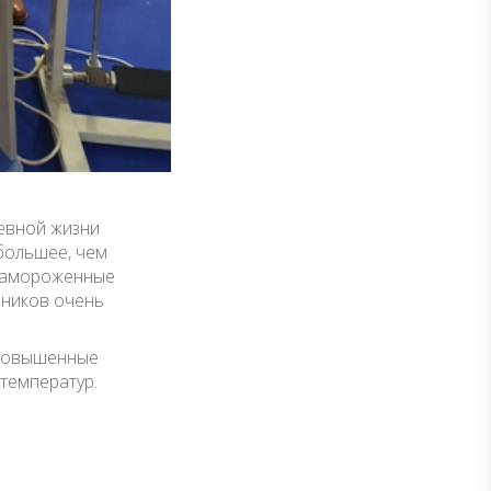
евной жизни
большее, чем
 замороженные
рников очень
 повышенные
температур.