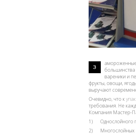
амороженные 
З
большинства 
вареники и п
фрукты, овощи, ягод
выручают современн
Очевидно, что к
упак
требования. Не кажд
Компания Мастер-Пак
1) Однослойного по
2) Многослойных п