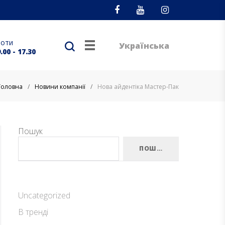
Facebook
Youtube
Instagram
боти
Українська
.00 - 17.30
Головна
/
Новини компанії
/
Нова айдентіка Мастер-Пак
Пошук
ПОШУК
Uncategorized
В тренді