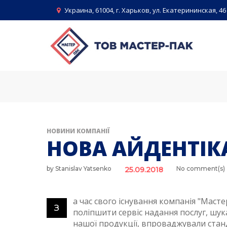
Skip
Украина, 61004, г. Харьков, ул. Екатерининская, 46
to
content
НОВИНИ КОМПАНІЇ
НОВА АЙДЕНТІК
by
Stanislav Yatsenko
No comment(s)
25.09.2018
а час свого існування компанія "Маст
З
поліпшити сервіс надання послуг, шу
нашої продукції, впроваджували станд