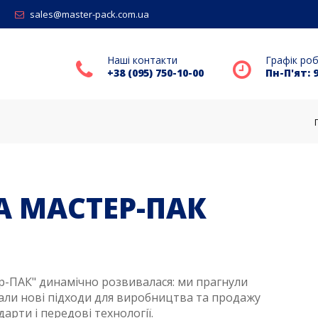
sales@master-pack.com.ua
Наші контакти
Графік ро
+38 (095) 750-10-00
Пн-П'ят: 9
А МАСТЕР-ПАК
ер-ПАК" динамічно розвивалася: ми прагнули
кали нові підходи для виробництва та продажу
арти і передові технології.