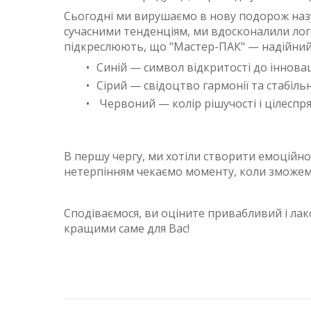
Сьогодні ми вирушаємо в нову подорож назус
сучасними тенденціям, ми вдосконалили лого
підкреслюють, що "Мастер-ПАК" — надійний
Синій — символ відкритості до інновац
Сірий — свідоцтво гармонії та стабільн
Червоний — колір рішучості і цілеспр
В першу чергу, ми хотіли створити емоційно
нетерпінням чекаємо моменту, коли зможем
Сподіваємося, ви оціните привабливий і ла
кращими саме для Вас!