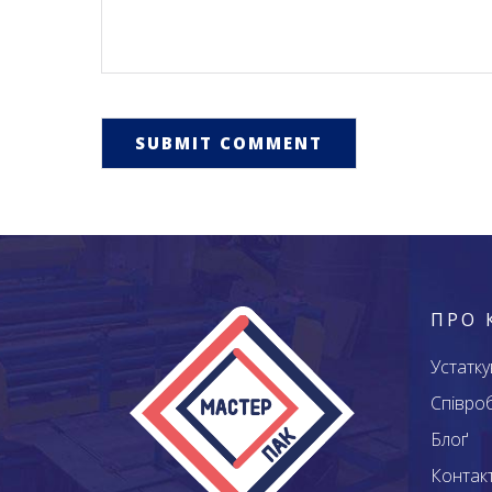
ПРО 
Устатк
Співро
Блоґ
Контак