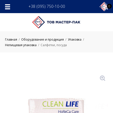
Skip
+38 (095) 750-10-00
0
to
content
Главная
/
Оборудование и продукция
/
Упаковка
/
Непищевая упаковка
/
Салфетки, посуда