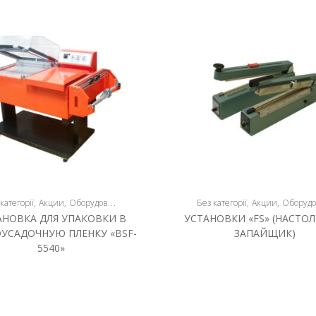
категорії
Акции
Оборудование
Оборудование и продукция
Без категорії
Плёнкосварочно
Акции
Оборудован
АНОВКА ДЛЯ УПАКОВКИ В
УСТАНОВКИ «FS» (НАСТО
УСАДОЧНУЮ ПЛЕНКУ «BSF-
ЗАПАЙЩИК)
5540»