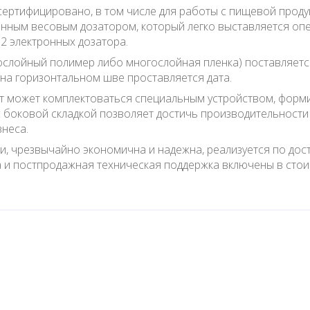
сертифицировано, в том числе для работы с пищевой прод
онным весовым дозатором, который легко выставляется оп
2 электронных дозатора.
слойный полимер либо многослойная пленка) поставляется
 на горизонтальном шве проставляется дата.
т может комплектоваться специальным устройством, форм
с боковой складкой позволяет достичь производительности 
знеса.
и, чрезвычайно экономична и надежна, реализуется по дост
 и постпродажная техническая поддержка включены в стои