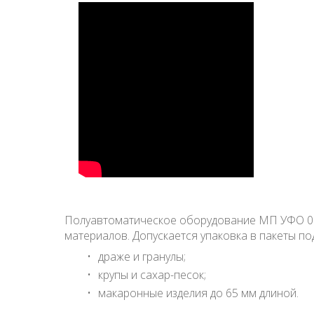
Полуавтоматическое оборудование МП УФО 01 п
материалов. Допускается упаковка в пакеты 
драже и гранулы;
крупы и сахар-песок;
макаронные изделия до 65 мм длиной.